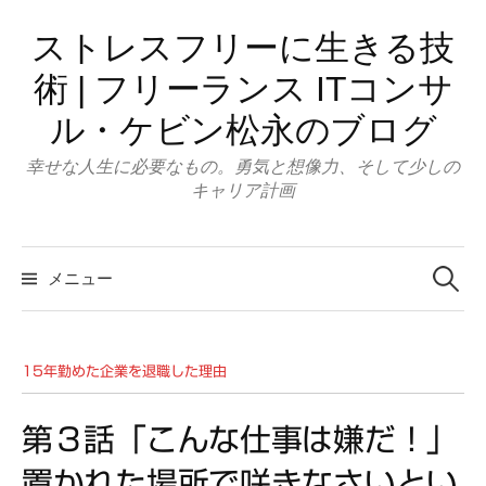
コ
ストレスフリーに生きる技
ン
テ
術 | フリーランス ITコンサ
ン
ル・ケビン松永のブログ
ツ
へ
幸せな人生に必要なもの。勇気と想像力、そして少しの
ス
キャリア計画
キ
ッ
検
索:
プ
メニュー
15年勤めた企業を退職した理由
第３話「こんな仕事は嫌だ！」
置かれた場所で咲きなさいとい