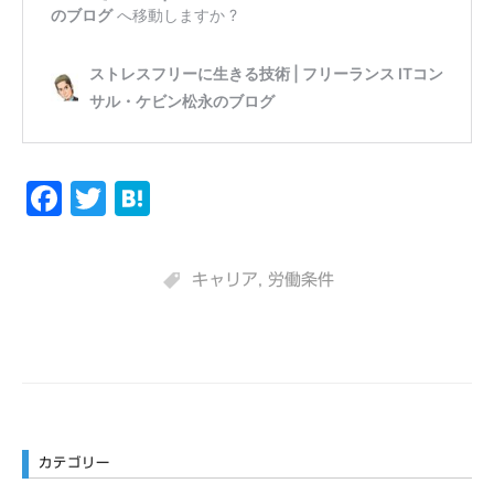
F
T
H
a
w
a
c
it
t
キャリア
,
労働条件
e
t
e
b
er
n
o
a
o
k
カテゴリー